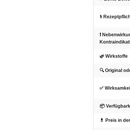
⚕️ Rezeptpflic
❗ Nebenwirku
Kontraindika
🌿 Wirkstoffe
🔍 Original o
✅ Wirksamkei
📦 Verfügbark
💊 Preis in d