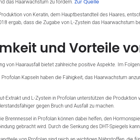
Zur Quelle
 und das Haarwachstum zu fördern.
 Produktion von Keratin, dem Hauptbestandteil des Haares, entsch
18 ergab, dass die Zugabe von L-Zystein das Haarwachstum bei 
mkeit und Vorteile vo
von Haarausfall bietet zahlreiche positive Aspekte. Im Folgende
Profolan Kapseln haben die Fähigkeit, das Haarwachstum anzurege
aut-Extrakt und L-Zystein in Profolan unterstützen die Produktion
widerstandsfähiger gegen Bruch und Ausfall zu machen.
e wie Brennnessel in Profolan können dabei helfen, den Hormonsp
bindung gebracht wird. Durch die Senkung des DHT-Spiegels kann 
andteile von Profolan sind reich an wichtigen Nährstoffen, die 