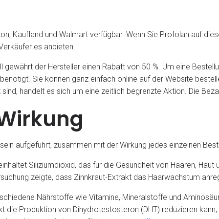
zon, Kaufland und Walmart verfügbar. Wenn Sie Profolan auf dies
 Verkäufer es anbieten.
ell gewährt der Hersteller einen Rabatt von 50 %. Um eine Bestellu
enötigt. Sie können ganz einfach online auf der Website bestellen
nd, handelt es sich um eine zeitlich begrenzte Aktion. Die Bezah
 Wirkung
seln aufgeführt, zusammen mit der Wirkung jedes einzelnen Best
nhaltet Siliziumdioxid, das für die Gesundheit von Haaren, Haut 
ersuchung zeigte, dass Zinnkraut-Extrakt das Haarwachstum anr
erschiedene Nährstoffe wie Vitamine, Mineralstoffe und Aminosä
t die Produktion von Dihydrotestosteron (DHT) reduzieren kann, 