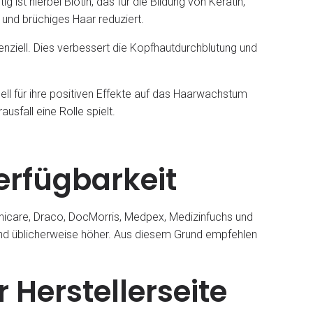
 ist hierbei Biotin, das für die Bildung von Keratin,
und brüchiges Haar reduziert.
senziell. Dies verbessert die Kopfhautdurchblutung und
ell für ihre positiven Effekte auf das Haarwachstum
usfall eine Rolle spielt.
Verfügbarkeit
anicare, Draco, DocMorris, Medpex, Medizinfuchs und
sind üblicherweise höher. Aus diesem Grund empfehlen
 Herstellerseite