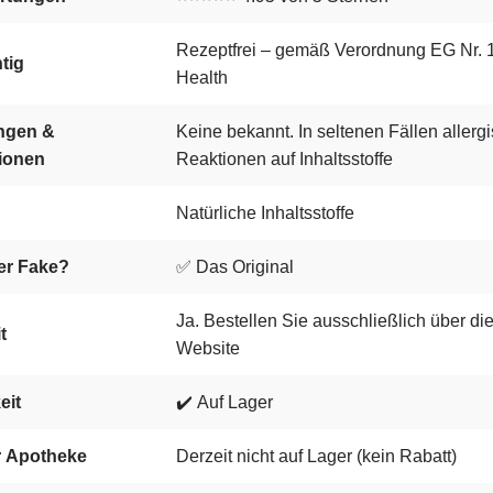
Rezeptfrei – gemäß Verordnung EG Nr. 
htig
Health
ngen &
Keine bekannt. In seltenen Fällen allerg
tionen
Reaktionen auf Inhaltsstoffe
Natürliche Inhaltsstoffe
der Fake?
✅ Das Original
Ja. Bestellen Sie ausschließlich über die 
t
Website
eit
✔️ Auf Lager
er Apotheke
Derzeit nicht auf Lager (kein Rabatt)