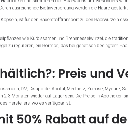
ie Haarfollikel und stimulieren das Haarwachstum. Besonders wichtig
Durch ausreichende Biotinversorgung werden die Haare gestärkt 
n Kapseln, ist für den Sauerstofftransport zu den Haarwurzeln es
eilpflanzen wie Kürbissamen und Brennnesselwurzel, die tradition
egel zu regulieren, ein Hormon, das bei genetisch bedingtem Haara
rhältlich?: Preis und 
 Rossmann, DM, Disapo de, Apotal, Mediherz, Zurrose, Mycare, S
 in 2-3 Monaten wieder auf Lager sein. Die Preise in Apotheken 
des Herstellers, wo es verfügbar ist.
mit 50% Rabatt auf der