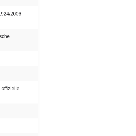
1924/2006
ische
offizielle